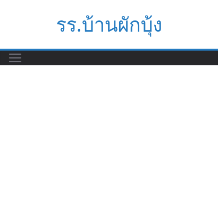
Skip
รร.บ้านผักบุ้ง
to
content